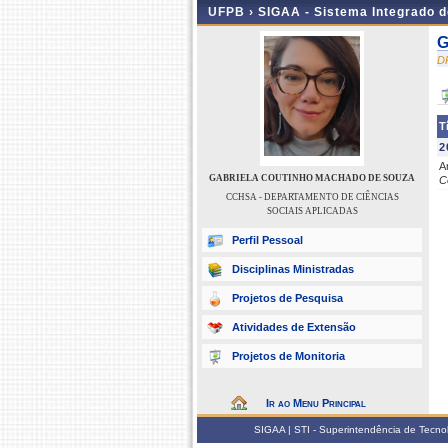
UFPB ›
SIGAA - Sistema Integrado 
G
D
T
2
A
GABRIELA COUTINHO MACHADO DE SOUZA
C
CCHSA - DEPARTAMENTO DE CIÊNCIAS
SOCIAIS APLICADAS
Perfil Pessoal
Disciplinas Ministradas
Projetos de Pesquisa
Atividades de Extensão
Projetos de Monitoria
Ir ao Menu Principal
SIGAA | STI - Superintendência de Tecn