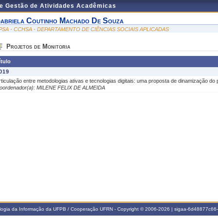
de Gestão de Atividades Acadêmicas
abriela Coutinho Machado De Souza
PSA - CCHSA - DEPARTAMENTO DE CIÊNCIAS SOCIAIS APLICADAS
Projetos de Monitoria
ítulo
019
rticulação entre metodologias ativas e tecnologias digitais: uma proposta de dinamização d
oordenador(a): MILENE FELIX DE ALMEIDA
ologia da Informação da UFPB / Cooperação UFRN - Copyright © 2006-2026 | sigaa-6d48877c6