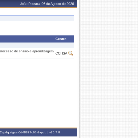
João Pessoa, 06 de Agosto de 2026
Centro
o processo de ensino e aprendizagem
CCHSA
6-2vpdq.sigaa-6d48877c66-2vpdq |
v26.7.8