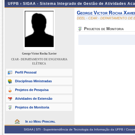
UFPB ›
SIGAA - Sistema Integrado de Gestão de Atividades Ac
George Victor Rocha Xavie
DEEL - CEAR - DEPARTAMENTO DE
Projetos de Monitoria
George Victor Rocha Xavier
CEAR - DEPARTAMENTO DE ENGENHARIA
ELÉTRICA
Perfil Pessoal
Disciplinas Ministradas
Projetos de Pesquisa
Atividades de Extensão
Projetos de Monitoria
Ir ao Menu Principal
SIGAA | STI - Superintendência de Tecnologia da Informação da UFPB / Coope