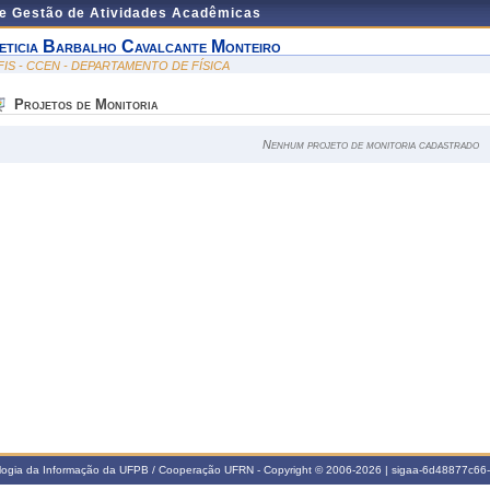
de Gestão de Atividades Acadêmicas
eticia Barbalho Cavalcante Monteiro
FIS - CCEN - DEPARTAMENTO DE FÍSICA
Projetos de Monitoria
Nenhum projeto de monitoria cadastrado
ologia da Informação da UFPB / Cooperação UFRN - Copyright © 2006-2026 | sigaa-6d48877c6