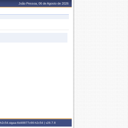
João Pessoa, 06 de Agosto de 2026
6-h2c54.sigaa-6d48877c66-h2c54 |
v26.7.8