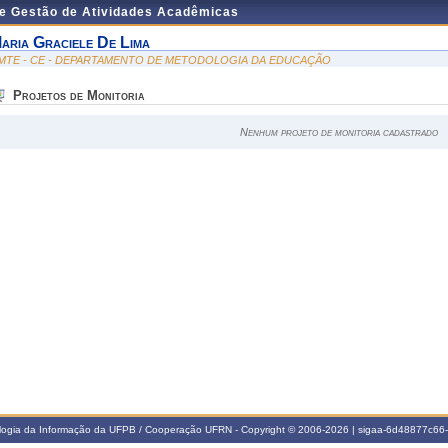
de Gestão de Atividades Acadêmicas
aria Graciele De Lima
MTE - CE - DEPARTAMENTO DE METODOLOGIA DA EDUCAÇÃO
Projetos de Monitoria
Nenhum projeto de monitoria cadastrado
ologia da Informação da UFPB / Cooperação UFRN - Copyright © 2006-2026 | sigaa-6d48877c6