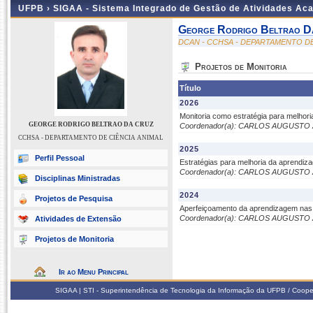
UFPB ›
SIGAA - Sistema Integrado de Gestão de Atividades Ac
George Rodrigo Beltrao D
DCAN - CCHSA - DEPARTAMENTO DE
Projetos de Monitoria
Título
2026
Monitoria como estratégia para melhor
GEORGE RODRIGO BELTRAO DA CRUZ
Coordenador(a): CARLOS AUGUSTO
CCHSA - DEPARTAMENTO DE CIÊNCIA ANIMAL
2025
Perfil Pessoal
Estratégias para melhoria da aprendiza
Coordenador(a): CARLOS AUGUSTO
Disciplinas Ministradas
2024
Projetos de Pesquisa
Aperfeiçoamento da aprendizagem nas d
Coordenador(a): CARLOS AUGUSTO
Atividades de Extensão
Projetos de Monitoria
Ir ao Menu Principal
SIGAA | STI - Superintendência de Tecnologia da Informação da UFPB / Coope