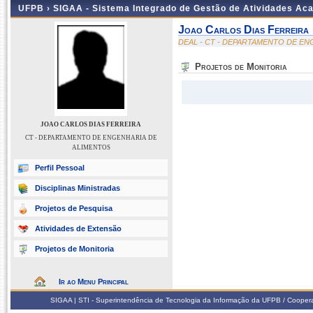
UFPB ›
SIGAA - Sistema Integrado de Gestão de Atividades Ac
Joao Carlos Dias Ferreira
DEAL - CT - DEPARTAMENTO DE E
Projetos de Monitoria
JOAO CARLOS DIAS FERREIRA
CT - DEPARTAMENTO DE ENGENHARIA DE
ALIMENTOS
Perfil Pessoal
Disciplinas Ministradas
Projetos de Pesquisa
Atividades de Extensão
Projetos de Monitoria
Ir ao Menu Principal
SIGAA | STI - Superintendência de Tecnologia da Informação da UFPB / Coope