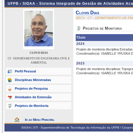
UFPB ›
SIGAA - Sistema Integrado de Gestão de Atividades Ac
Clovis Dias
DECV - CT - DEPARTAMENTO DE EN
Projetos de Monitoria
Título
2024
Projeto de monitoria disciplina Estrada
CLOVIS DIAS
Coordenador(a): ISABELLE YRUSK
CT - DEPARTAMENTO DE ENGENHARIA CIVIL E
AMBIENTAL
2023
Projeto de monitoria disciplinas Topog
Perfil Pessoal
Coordenador(a): ISABELLE YRUSK
Disciplinas Ministradas
Projetos de Pesquisa
Atividades de Extensão
Projetos de Monitoria
Ir ao Menu Principal
SIGAA | STI - Superintendência de Tecnologia da Informação da UFPB / Coope