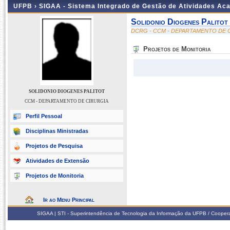
UFPB ›
SIGAA - Sistema Integrado de Gestão de Atividades Ac
Solidonio Diogenes Palitot
DCRG - CCM - DEPARTAMENTO DE 
Projetos de Monitoria
SOLIDONIO DIOGENES PALITOT
CCM - DEPARTAMENTO DE CIRURGIA
Perfil Pessoal
Disciplinas Ministradas
Projetos de Pesquisa
Atividades de Extensão
Projetos de Monitoria
Ir ao Menu Principal
SIGAA | STI - Superintendência de Tecnologia da Informação da UFPB / Coope