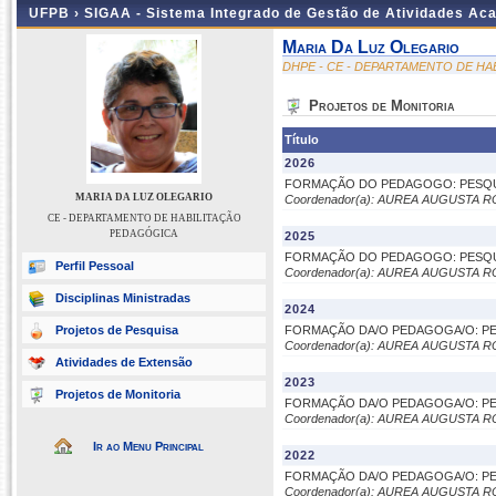
UFPB ›
SIGAA - Sistema Integrado de Gestão de Atividades Ac
Maria Da Luz Olegario
DHPE - CE - DEPARTAMENTO DE H
Projetos de Monitoria
Título
2026
FORMAÇÃO DO PEDAGOGO: PESQUI
MARIA DA LUZ OLEGARIO
Coordenador(a): AUREA AUGUSTA 
CE - DEPARTAMENTO DE HABILITAÇÃO
PEDAGÓGICA
2025
FORMAÇÃO DO PEDAGOGO: PESQUI
Perfil Pessoal
Coordenador(a): AUREA AUGUSTA 
Disciplinas Ministradas
2024
Projetos de Pesquisa
FORMAÇÃO DA/O PEDAGOGA/O: PE
Coordenador(a): AUREA AUGUSTA 
Atividades de Extensão
2023
Projetos de Monitoria
FORMAÇÃO DA/O PEDAGOGA/O: PE
Coordenador(a): AUREA AUGUSTA 
Ir ao Menu Principal
2022
FORMAÇÃO DA/O PEDAGOGA/O: PE
Coordenador(a): AUREA AUGUSTA 