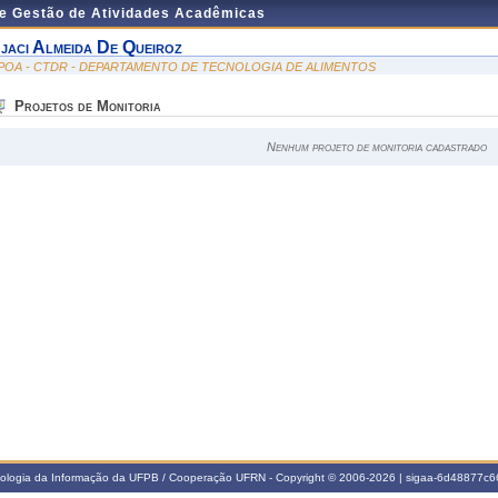
de Gestão de Atividades Acadêmicas
jaci Almeida De Queiroz
POA - CTDR - DEPARTAMENTO DE TECNOLOGIA DE ALIMENTOS
Projetos de Monitoria
Nenhum projeto de monitoria cadastrado
nologia da Informação da UFPB / Cooperação UFRN - Copyright © 2006-2026 | sigaa-6d48877c66