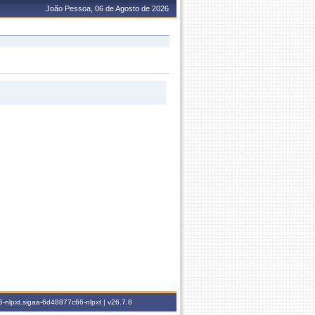
João Pessoa, 06 de Agosto de 2026
-nlpxt.sigaa-6d48877c66-nlpxt |
v26.7.8