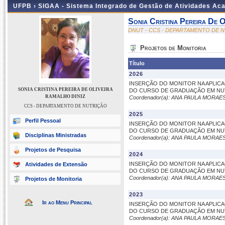
UFPB ›
SIGAA - Sistema Integrado de Gestão de Atividades Ac
Sonia Cristina Pereira De O
DNUT - CCS - DEPARTAMENTO DE 
Projetos de Monitoria
Título
2026
INSERÇÃO DO MONITOR NA APLIC
SONIA CRISTINA PEREIRA DE OLIVEIRA
DO CURSO DE GRADUAÇÃO EM NU
RAMALHO DINIZ
Coordenador(a): ANA PAULA MORA
CCS - DEPARTAMENTO DE NUTRIÇÃO
2025
Perfil Pessoal
INSERÇÃO DO MONITOR NA APLIC
DO CURSO DE GRADUAÇÃO EM NU
Disciplinas Ministradas
Coordenador(a): ANA PAULA MORA
Projetos de Pesquisa
2024
INSERÇÃO DO MONITOR NA APLIC
Atividades de Extensão
DO CURSO DE GRADUAÇÃO EM NU
Coordenador(a): ANA PAULA MORA
Projetos de Monitoria
2023
Ir ao Menu Principal
INSERÇÃO DO MONITOR NA APLIC
DO CURSO DE GRADUAÇÃO EM NU
Coordenador(a): ANA PAULA MORA