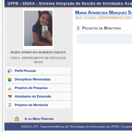
UFPB ›
SIGAA - Sistema Integrado de Gestão de Atividades Ac
Maria Aparecida Marques S
DLS - CCHLA - DEPARTAMENTO DE L
Projetos de Monitoria
MARIA APARECIDA MARQUES SARAIVA
CCHLA - DEPARTAMENTO DE LÍNGUAS DE
SINAIS
Perfil Pessoal
Disciplinas Ministradas
Projetos de Pesquisa
Atividades de Extensão
Projetos de Monitoria
Ir ao Menu Principal
SIGAA | STI - Superintendência de Tecnologia da Informação da UFPB / Coope