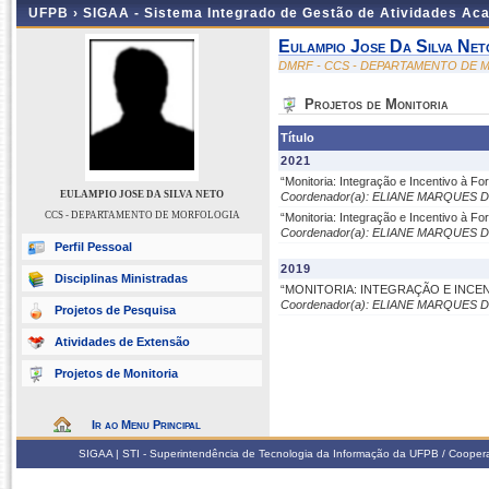
UFPB ›
SIGAA - Sistema Integrado de Gestão de Atividades Ac
Eulampio Jose Da Silva Net
DMRF - CCS - DEPARTAMENTO DE
Projetos de Monitoria
Título
2021
“Monitoria: Integração e Incentivo à 
EULAMPIO JOSE DA SILVA NETO
Coordenador(a): ELIANE MARQUES
CCS - DEPARTAMENTO DE MORFOLOGIA
“Monitoria: Integração e Incentivo à 
Coordenador(a): ELIANE MARQUES
Perfil Pessoal
2019
Disciplinas Ministradas
“MONITORIA: INTEGRAÇÃO E INC
Coordenador(a): ELIANE MARQUES
Projetos de Pesquisa
Atividades de Extensão
Projetos de Monitoria
Ir ao Menu Principal
SIGAA | STI - Superintendência de Tecnologia da Informação da UFPB / Coope