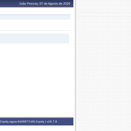
João Pessoa, 07 de Agosto de 2026
6-2vpdq.sigaa-6d48877c66-2vpdq |
v26.7.8