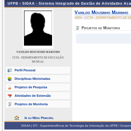
UFPB ›
SIGAA - Sistema Integrado de Gestão de Atividades Ac
Vanildo Mousinho Marinho
DEM - CCTA - DEPARTAMENTO DE 
Projetos de Monitoria
VANILDO MOUSINHO MARINHO
CCTA - DEPARTAMENTO DE EDUCAÇÃO
MUSICAL
Perfil Pessoal
Disciplinas Ministradas
Projetos de Pesquisa
Atividades de Extensão
Projetos de Monitoria
Ir ao Menu Principal
SIGAA | STI - Superintendência de Tecnologia da Informação da UFPB / Coope