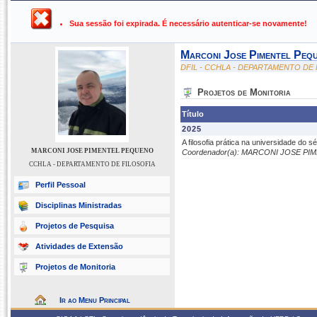
UFPB ›
SIGAA - Sistema Integrado de Gestão de Atividades Ac
Sua sessão foi expirada. É necessário autenticar-se novamente!
Marconi Jose Pimentel Peq
DFIL - CCHLA - DEPARTAMENTO DE 
Projetos de Monitoria
Título
2025
A filosofia prática na universidade do s
MARCONI JOSE PIMENTEL PEQUENO
Coordenador(a): MARCONI JOSE P
CCHLA - DEPARTAMENTO DE FILOSOFIA
Perfil Pessoal
Disciplinas Ministradas
Projetos de Pesquisa
Atividades de Extensão
Projetos de Monitoria
Ir ao Menu Principal