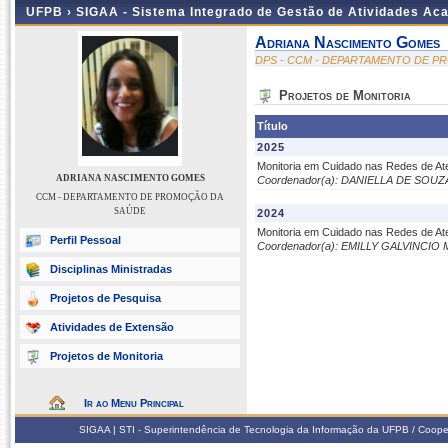
UFPB ›
SIGAA - Sistema Integrado de Gestão de Atividades Ac
Adriana Nascimento Gomes
DPS - CCM - DEPARTAMENTO DE 
Projetos de Monitoria
Título
2025
Monitoria em Cuidado nas Redes de A
ADRIANA NASCIMENTO GOMES
Coordenador(a): DANIELLA DE SOU
CCM - DEPARTAMENTO DE PROMOÇÃO DA
SAÚDE
2024
Monitoria em Cuidado nas Redes de A
Perfil Pessoal
Coordenador(a): EMILLY GALVINC
Disciplinas Ministradas
Projetos de Pesquisa
Atividades de Extensão
Projetos de Monitoria
Ir ao Menu Principal
SIGAA | STI - Superintendência de Tecnologia da Informação da UFPB / Coope