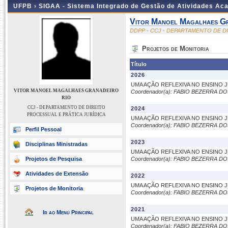
UFPB ›
SIGAA - Sistema Integrado de Gestão de Atividades Ac
Vitor Manoel Magalhaes Gr
DDPP - CCJ - DEPARTAMENTO DE D
Projetos de Monitoria
Título
2026
UMA AÇÃO REFLEXIVA NO ENSINO 
VITOR MANOEL MAGALHAES GRANADEIRO
Coordenador(a): FABIO BEZERRA D
RIO
CCJ - DEPARTAMENTO DE DIREITO
2024
PROCESSUAL E PRÁTICA JURÍDICA
UMA AÇÃO REFLEXIVA NO ENSINO 
Coordenador(a): FABIO BEZERRA D
Perfil Pessoal
2023
Disciplinas Ministradas
UMA AÇÃO REFLEXIVA NO ENSINO 
Projetos de Pesquisa
Coordenador(a): FABIO BEZERRA D
Atividades de Extensão
2022
UMA AÇÃO REFLEXIVA NO ENSINO 
Projetos de Monitoria
Coordenador(a): FABIO BEZERRA D
2021
Ir ao Menu Principal
UMA AÇÃO REFLEXIVA NO ENSINO 
Coordenador(a): FABIO BEZERRA D