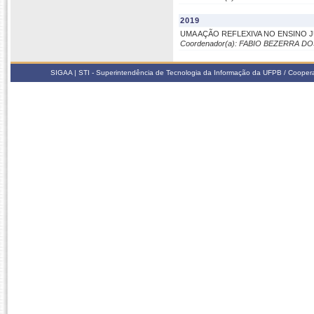
2019
UMA AÇÃO REFLEXIVA NO ENSINO 
Coordenador(a): FABIO BEZERRA D
SIGAA | STI - Superintendência de Tecnologia da Informação da UFPB / Coope