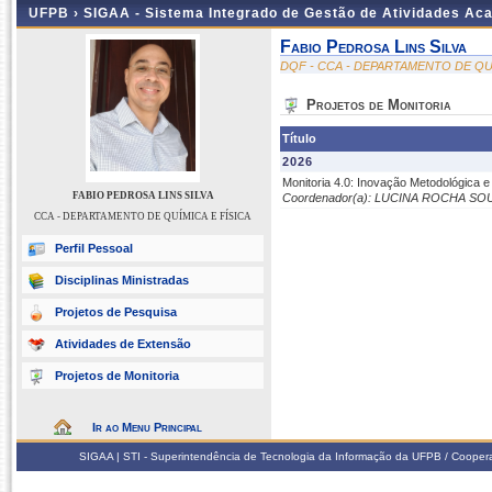
UFPB ›
SIGAA - Sistema Integrado de Gestão de Atividades Ac
Fabio Pedrosa Lins Silva
DQF - CCA - DEPARTAMENTO DE QUÍ
Projetos de Monitoria
Título
2026
Monitoria 4.0: Inovação Metodológica e
FABIO PEDROSA LINS SILVA
Coordenador(a): LUCINA ROCHA SO
CCA - DEPARTAMENTO DE QUÍMICA E FÍSICA
Perfil Pessoal
Disciplinas Ministradas
Projetos de Pesquisa
Atividades de Extensão
Projetos de Monitoria
Ir ao Menu Principal
SIGAA | STI - Superintendência de Tecnologia da Informação da UFPB / Coope