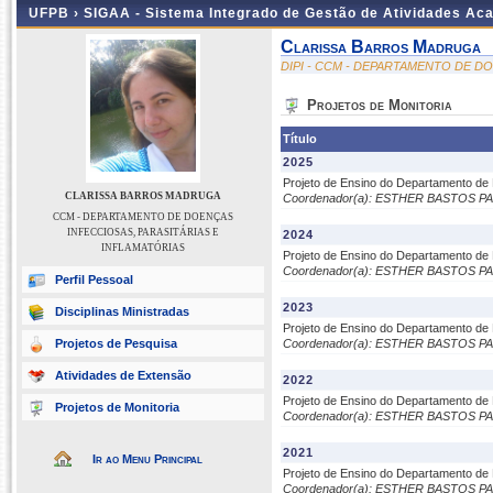
UFPB ›
SIGAA - Sistema Integrado de Gestão de Atividades Ac
Clarissa Barros Madruga
DIPI - CCM - DEPARTAMENTO DE D
Projetos de Monitoria
Título
2025
Projeto de Ensino do Departamento de D
CLARISSA BARROS MADRUGA
Coordenador(a): ESTHER BASTOS P
CCM - DEPARTAMENTO DE DOENÇAS
INFECCIOSAS, PARASITÁRIAS E
2024
INFLAMATÓRIAS
Projeto de Ensino do Departamento de D
Coordenador(a): ESTHER BASTOS P
Perfil Pessoal
2023
Disciplinas Ministradas
Projeto de Ensino do Departamento de 
Projetos de Pesquisa
Coordenador(a): ESTHER BASTOS P
Atividades de Extensão
2022
Projeto de Ensino do Departamento de D
Projetos de Monitoria
Coordenador(a): ESTHER BASTOS P
2021
Ir ao Menu Principal
Projeto de Ensino do Departamento de D
Coordenador(a): ESTHER BASTOS P