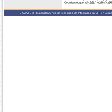
Coordenador(a): ISABELA ALBUQU
SIGAA | STI - Superintendência de Tecnologia da Informação da UFPB / Coope