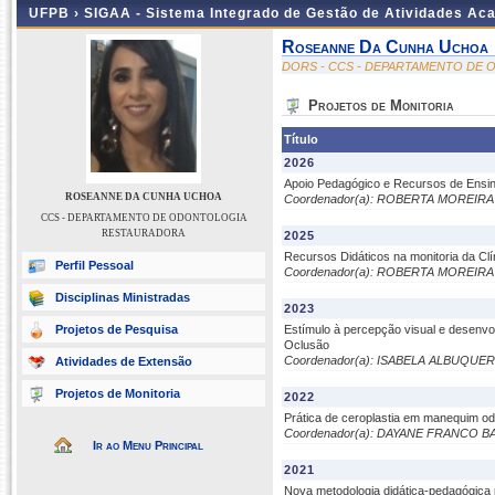
UFPB ›
SIGAA - Sistema Integrado de Gestão de Atividades Ac
Roseanne Da Cunha Uchoa
DORS - CCS - DEPARTAMENTO DE
Projetos de Monitoria
Título
2026
Apoio Pedagógico e Recursos de Ensino 
ROSEANNE DA CUNHA UCHOA
Coordenador(a): ROBERTA MOREIR
CCS - DEPARTAMENTO DE ODONTOLOGIA
RESTAURADORA
2025
Recursos Didáticos na monitoria da Clín
Perfil Pessoal
Coordenador(a): ROBERTA MOREIR
Disciplinas Ministradas
2023
Projetos de Pesquisa
Estímulo à percepção visual e desenvo
Oclusão
Coordenador(a): ISABELA ALBUQU
Atividades de Extensão
Projetos de Monitoria
2022
Prática de ceroplastia em manequim odo
Coordenador(a): DAYANE FRANCO 
Ir ao Menu Principal
2021
Nova metodologia didática-pedagógica p