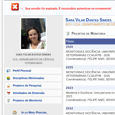
UFPB ›
SIGAA - Sistema Integrado de Gestão de Atividades Ac
Sua sessão foi expirada. É necessário autenticar-se novamente!
Sara Vilar Dantas Simoes
DCV - CCA - DEPARTAMENTO DE CI
Projetos de Monitoria
Título
2026
MONITORIA E DOCÊNCIA: UMA PA
SARA VILAR DANTAS SIMOES
VETERINÁRIAS CCA/UFPB - 2026
Coordenador(a): FELIPE NAEL SEIXA
CCA - DEPARTAMENTO DE CIÊNCIAS
VETERINÁRIAS
2025
Perfil Pessoal
MONITORIA E DOCÊNCIA: UMA PA
VETERINÁRIAS CCA/UFPB - 2025
Disciplinas Ministradas
Coordenador(a): FELIPE NAEL SEIXA
Projetos de Pesquisa
2023
Monitoria e Docência: Uma parceria n
Atividades de Extensão
2023
Coordenador(a): FELIPE NAEL SEIXA
Projetos de Monitoria
2022
Ir ao Menu Principal
MONITORIA E DOCÊNCIA: UMA PA