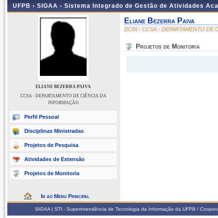
UFPB ›
SIGAA - Sistema Integrado de Gestão de Atividades Ac
Eliane Bezerra Paiva
DCIN - CCSA - DEPARTAMENTO DE 
Projetos de Monitoria
ELIANE BEZERRA PAIVA
CCSA - DEPARTAMENTO DE CIÊNCIA DA
INFORMAÇÃO
Perfil Pessoal
Disciplinas Ministradas
Projetos de Pesquisa
Atividades de Extensão
Projetos de Monitoria
Ir ao Menu Principal
SIGAA | STI - Superintendência de Tecnologia da Informação da UFPB / Coope