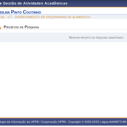
de Gestão de Atividades Acadêmicas
dilma Pinto Coutinho
EAL - CT - DEPARTAMENTO DE ENGENHARIA DE ALIMENTOS
Projetos de Pesquisa
Nenhum projeto de pesquisa cadastrado
ologia da Informação da UFPB / Cooperação UFRN - Copyright © 2006-2026 | sigaa-6d48877c6