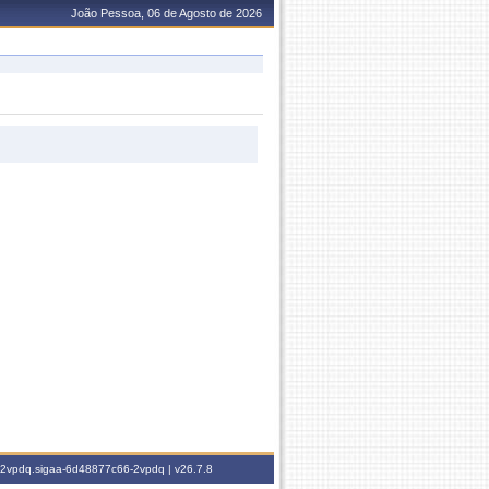
João Pessoa, 06 de Agosto de 2026
6-2vpdq.sigaa-6d48877c66-2vpdq |
v26.7.8