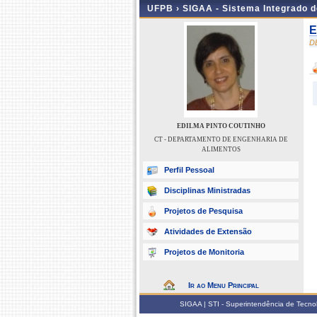
UFPB ›
SIGAA - Sistema Integrado 
E
D
EDILMA PINTO COUTINHO
CT - DEPARTAMENTO DE ENGENHARIA DE
ALIMENTOS
Perfil Pessoal
Disciplinas Ministradas
Projetos de Pesquisa
Atividades de Extensão
Projetos de Monitoria
Ir ao Menu Principal
SIGAA | STI - Superintendência de Tecn