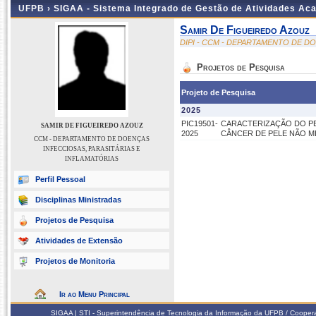
UFPB ›
SIGAA - Sistema Integrado de Gestão de Atividades Ac
Samir De Figueiredo Azouz
DIPI - CCM - DEPARTAMENTO DE D
Projetos de Pesquisa
Projeto de Pesquisa
2025
PIC19501-
CARACTERIZAÇÃO DO P
SAMIR DE FIGUEIREDO AZOUZ
2025
CÂNCER DE PELE NÃO M
CCM - DEPARTAMENTO DE DOENÇAS
INFECCIOSAS, PARASITÁRIAS E
INFLAMATÓRIAS
Perfil Pessoal
Disciplinas Ministradas
Projetos de Pesquisa
Atividades de Extensão
Projetos de Monitoria
Ir ao Menu Principal
SIGAA | STI - Superintendência de Tecnologia da Informação da UFPB / Coope