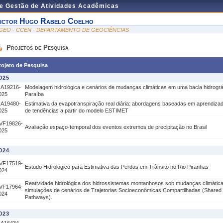
de Gestão de Atividades Acadêmicas
ictor Hugo Rabelo Coelho
GEO - CCEN - DEPARTAMENTO DE GEOCIÊNCIAS
Projetos de Pesquisa
rojeto de Pesquisa
025
IA19216-
Modelagem hidrológica e cenários de mudanças climáticas em uma bacia hidrográ
025
Paraíba
IA19480-
Estimativa da evapotranspiração real diária: abordagens baseadas em aprendizad
025
de tendências a partir do modelo ESTIMET
VF19826-
Avaliação espaço-temporal dos eventos extremos de precipitação no Brasil
025
024
VF17519-
Estudo Hidrológico para Estimativa das Perdas em Trânsito no Rio Piranhas
024
Reatividade hidrológica dos hidrossistemas montanhosos sob mudanças climátic
VF17964-
simulações de cenários de Trajetorias Socioeconômicas Compartilhadas (Share
024
Pathways).
023