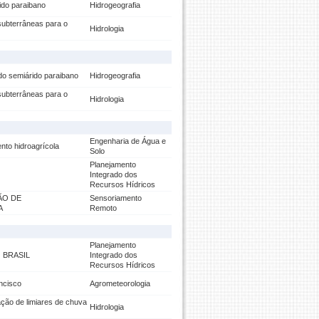
ido paraibano
Hidrogeografia
 subterrâneas para o
Hidrologia
do semiárido paraibano
Hidrogeografia
 subterrâneas para o
Hidrologia
Engenharia de Água e
nto hidroagrícola
Solo
Planejamento
Integrado dos
Recursos Hídricos
ÃO DE
Sensoriamento
A
Remoto
Planejamento
 BRASIL
Integrado dos
Recursos Hídricos
ncisco
Agrometeorologia
ação de limiares de chuva
Hidrologia