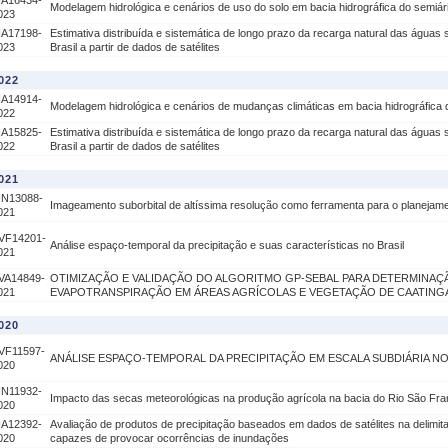
IA16434-
Modelagem hidrológica e cenários de uso do solo em bacia hidrográfica do semiár
023
IA17198-
Estimativa distribuída e sistemática de longo prazo da recarga natural das águas
023
Brasil a partir de dados de satélites
022
IA14914-
Modelagem hidrológica e cenários de mudanças climáticas em bacia hidrográfica 
022
IA15825-
Estimativa distribuída e sistemática de longo prazo da recarga natural das águas
022
Brasil a partir de dados de satélites
021
IN13088-
Imageamento suborbital de altíssima resolução como ferramenta para o planejame
021
VF14201-
Análise espaço-temporal da precipitação e suas características no Brasil
021
VA14849-
OTIMIZAÇÃO E VALIDAÇÃO DO ALGORITMO GP-SEBAL PARA DETERMINAÇ
021
EVAPOTRANSPIRAÇÃO EM ÁREAS AGRÍCOLAS E VEGETAÇÃO DE CAATING
020
VF11597-
ANÁLISE ESPAÇO-TEMPORAL DA PRECIPITAÇÃO EM ESCALA SUBDIÁRIA NO
020
IN11932-
Impacto das secas meteorológicas na produção agrícola na bacia do Rio São Fra
020
IA12392-
Avaliação de produtos de precipitação baseados em dados de satélites na delimit
020
capazes de provocar ocorrências de inundações