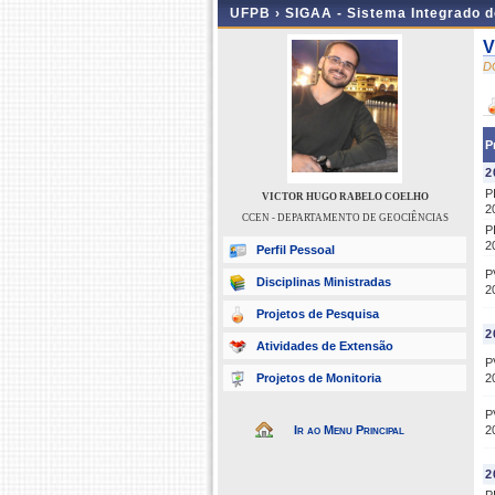
UFPB ›
SIGAA - Sistema Integrado 
V
D
P
2
P
VICTOR HUGO RABELO COELHO
2
CCEN - DEPARTAMENTO DE GEOCIÊNCIAS
P
2
Perfil Pessoal
P
Disciplinas Ministradas
2
Projetos de Pesquisa
2
Atividades de Extensão
P
Projetos de Monitoria
2
P
Ir ao Menu Principal
2
2