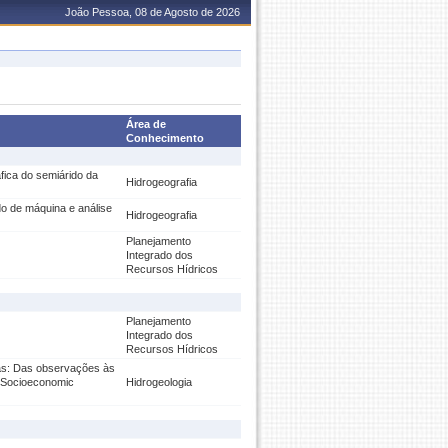
João Pessoa, 08 de Agosto de 2026
Área de
Conhecimento
fica do semiárido da
Hidrogeografia
o de máquina e análise
Hidrogeografia
Planejamento
Integrado dos
Recursos Hídricos
Planejamento
Integrado dos
Recursos Hídricos
as: Das observações às
d Socioeconomic
Hidrogeologia