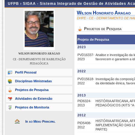
UFPB ›
SIGAA - Sistema Integrado de Gestão de Atividades Ac
Wilson Honorato Aragao
DHPE - CE - DEPARTAMENTO DE H
Projetos de Pesquisa
Projeto de Pesquisa
2023
WILSON HONORATO ARAGAO
PVD16337-
Analise e investigação da l
2023
favorecem e garantem a id
CE - DEPARTAMENTO DE HABILITAÇÃO
PEDAGÓGICA
2022
Perfil Pessoal
PVD15618-
Investigação da composiçã
Disciplinas Ministradas
2022
da identidade étnica, favo
Projetos de Pesquisa
2013
Atividades de Extensão
PID6324-
HISTÓRIA AFRICANA, AF
2013
PEDAGÓGICOS (KITS “A 
Projetos de Monitoria
2012
HISTÓRIA AFRICANA, AF
Ir ao Menu Principal
PID5408-
IMPLEMENTAÇÃO DAS LEI
2012
PARTE)