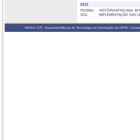
2011
PID3862-
HISTÓRIA AFRICANA, AF
2011
IMPLEMENTAÇÃO DAS LEI
SIGAA | STI - Superintendência de Tecnologia da Informação da UFPB / Coope