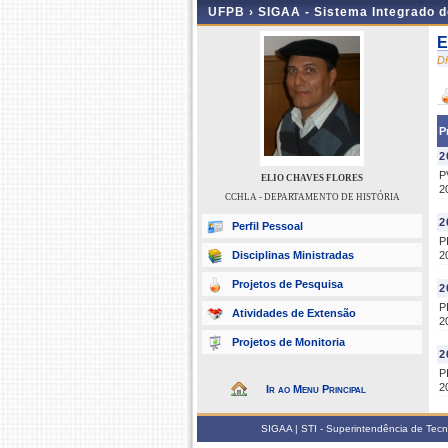
UFPB ›
SIGAA - Sistema Integrado 
E
D
P
2
P
ELIO CHAVES FLORES
2
CCHLA - DEPARTAMENTO DE HISTÓRIA
2
Perfil Pessoal
P
Disciplinas Ministradas
2
Projetos de Pesquisa
2
P
Atividades de Extensão
2
Projetos de Monitoria
2
P
2
Ir ao Menu Principal
SIGAA | STI - Superintendência de Tec