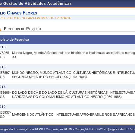
de Gestão de Atividades Acadêmicas
lio Chaves Flores
HIS - CCHLA - DEPARTAMENTO DE HISTÓRIA
Projetos de Pesquisa
rojeto de Pesquisa
018
VB265-
Mundo Negro, Mundo Atlântico: culturas históricas e intelectuais antirracistas na s
018
XX.
016
IB7897-
MUNDO NEGRO, MUNDO ATLÂNTICO: CULTURAS HISTÓRICAS E INTELECTUA
016
SEGUNDA METADE DO SÉCULO XX (1948-2003).
013
IB5668-
DO LADO DE CÁ E DO LADO DE LÁ: CULTURAS HISTÓRICAS, INTELECTUAIS 
013
NARRATIVAS DO COLONIALISMO NO ATLÂNTICO NEGRO (1950-1988).
010
IB3937-
MARGENS DO ATLÂNTICO: INTELECTUAIS AFRO-BRASILEIROS E AFRICANOS (
010
nologia da Informação da UFPB / Cooperação UFRN - Copyright © 2006-2026 | sigaa-6d48877c66