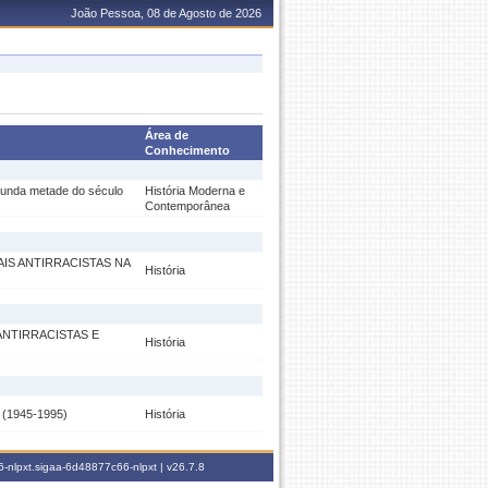
João Pessoa, 08 de Agosto de 2026
Área de
Conhecimento
egunda metade do século
História Moderna e
Contemporânea
IS ANTIRRACISTAS NA
História
ANTIRRACISTAS E
História
1945-1995)
História
-nlpxt.sigaa-6d48877c66-nlpxt |
v26.7.8