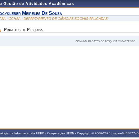
de Gestão de Atividades Acadêmicas
ocykleber Meireles De Souza
PSA - CCHSA - DEPARTAMENTO DE CIÊNCIAS SOCIAIS APLICADAS
Projetos de Pesquisa
Nenhum projeto de pesquisa cadastrado
nologia da Informação da UFPB / Cooperação UFRN - Copyright © 2006-2026 | sigaa-6d48877c66