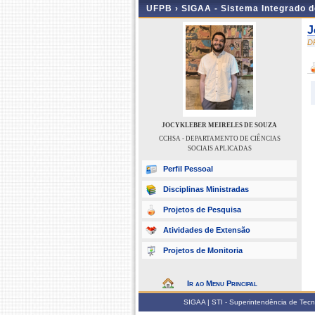
UFPB ›
SIGAA - Sistema Integrado 
J
D
JOCYKLEBER MEIRELES DE SOUZA
CCHSA - DEPARTAMENTO DE CIÊNCIAS
SOCIAIS APLICADAS
Perfil Pessoal
Disciplinas Ministradas
Projetos de Pesquisa
Atividades de Extensão
Projetos de Monitoria
Ir ao Menu Principal
SIGAA | STI - Superintendência de Tec