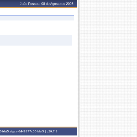
João Pessoa, 08 de Agosto de 2026
-blst5.sigaa-6d48877c66-blst5 |
v26.7.8