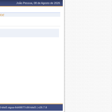
João Pessoa, 08 de Agosto de 2026
ÚDE
-blst5.sigaa-6d48877c66-blst5 |
v26.7.8