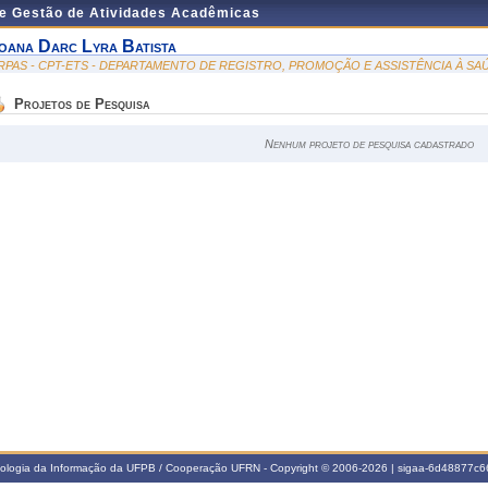
de Gestão de Atividades Acadêmicas
oana Darc Lyra Batista
RPAS - CPT-ETS - DEPARTAMENTO DE REGISTRO, PROMOÇÃO E ASSISTÊNCIA À SA
Projetos de Pesquisa
Nenhum projeto de pesquisa cadastrado
nologia da Informação da UFPB / Cooperação UFRN - Copyright © 2006-2026 | sigaa-6d48877c66