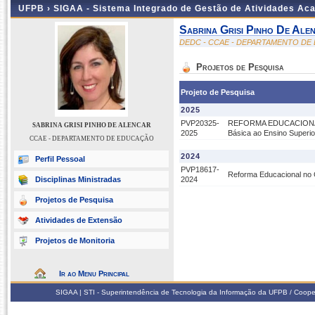
UFPB ›
SIGAA - Sistema Integrado de Gestão de Atividades Ac
Sabrina Grisi Pinho De Ale
DEDC - CCAE - DEPARTAMENTO D
Projetos de Pesquisa
Projeto de Pesquisa
2025
PVP20325-
REFORMA EDUCACIONAL
SABRINA GRISI PINHO DE ALENCAR
2025
Básica ao Ensino Superio
CCAE - DEPARTAMENTO DE EDUCAÇÃO
2024
Perfil Pessoal
PVP18617-
Reforma Educacional no 
Disciplinas Ministradas
2024
Projetos de Pesquisa
Atividades de Extensão
Projetos de Monitoria
Ir ao Menu Principal
SIGAA | STI - Superintendência de Tecnologia da Informação da UFPB / Coope