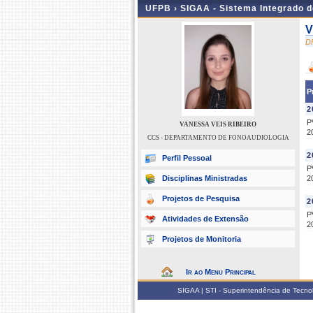
UFPB ›
SIGAA - Sistema Integrado 
V
D
P
2
P
VANESSA VEIS RIBEIRO
2
CCS - DEPARTAMENTO DE FONOAUDIOLOGIA
2
Perfil Pessoal
P
Disciplinas Ministradas
2
Projetos de Pesquisa
2
P
Atividades de Extensão
2
Projetos de Monitoria
Ir ao Menu Principal
SIGAA | STI - Superintendência de Tecn