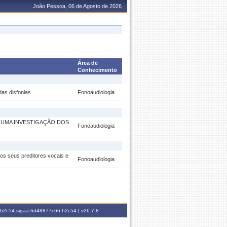
João Pessoa, 06 de Agosto de 2026
Área de
Conhecimento
das disfonias
Fonoaudiologia
: UMA INVESTIGAÇÃO DOS
Fonoaudiologia
dos seus preditores vocais e
Fonoaudiologia
6-h2c54.sigaa-6d48877c66-h2c54 |
v26.7.8