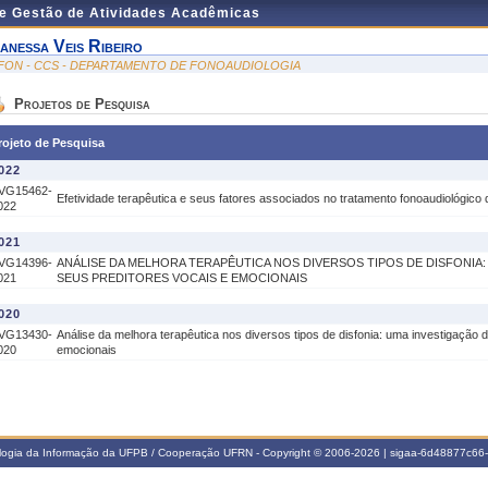
de Gestão de Atividades Acadêmicas
anessa Veis Ribeiro
FON - CCS - DEPARTAMENTO DE FONOAUDIOLOGIA
Projetos de Pesquisa
rojeto de Pesquisa
022
VG15462-
Efetividade terapêutica e seus fatores associados no tratamento fonoaudiológico 
022
021
VG14396-
ANÁLISE DA MELHORA TERAPÊUTICA NOS DIVERSOS TIPOS DE DISFONIA
021
SEUS PREDITORES VOCAIS E EMOCIONAIS
020
VG13430-
Análise da melhora terapêutica nos diversos tipos de disfonia: uma investigação 
020
emocionais
ologia da Informação da UFPB / Cooperação UFRN - Copyright © 2006-2026 | sigaa-6d48877c6