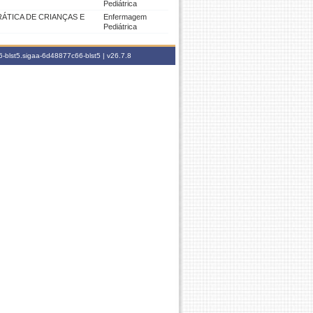
Pediátrica
ÁTICA DE CRIANÇAS E
Enfermagem
Pediátrica
-blst5.sigaa-6d48877c66-blst5 |
v26.7.8