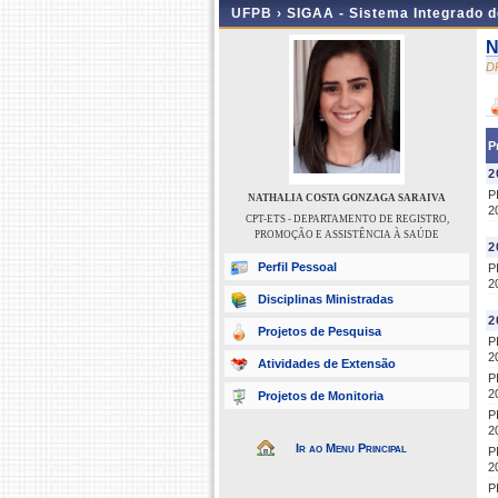
UFPB ›
SIGAA - Sistema Integrado 
N
D
P
2
P
NATHALIA COSTA GONZAGA SARAIVA
2
CPT-ETS - DEPARTAMENTO DE REGISTRO,
PROMOÇÃO E ASSISTÊNCIA À SAÚDE
2
Perfil Pessoal
P
2
Disciplinas Ministradas
2
Projetos de Pesquisa
P
2
Atividades de Extensão
P
2
Projetos de Monitoria
P
2
Ir ao Menu Principal
P
2
P