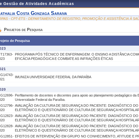
de Gestão de Atividades Acadêmicas
athalia Costa Gonzaga Saraiva
RPAS - CPT-ETS - DEPARTAMENTO DE REGISTRO, PROMOÇÃO E ASSISTÊNCIA À SA
Projetos de Pesquisa
rojeto de Pesquisa
023
IT17363-
PROGRAMA PÓS TÉCNICO DE ENFERMAGEM: O ENSINO A DISTÂNCIA COM
023
EFICÁCIA PEDAGÓGICA E COMBATE AS INFRAÇÕES ÉTICAS
021
IG14743-
IMUNIZA UNIVERSIDADE FEDERAL DA PARAÍBA
021
020
IG12696-
Perfilamento de docentes e discentes para apoio ao planejamento pedagógico da
020
Universidade Federal da Paraíba.
IG12796-
AVALIAÇÃO DA CULTURA DE SEGURANÇA DO PACIENTE: DIAGNÓSTICO D
020
ELETRÔNICO E-QUESTIONÁRIO DE CULTURA DE SEGURANÇA HOSPITALA
IG12823-
AVALIAÇÃO DA CULTURA DE SEGURANÇA DO PACIENTE: DIAGNÓSTICO D
020
ELETRÔNICO E-QUESTIONÁRIO DE CULTURA DE SEGURANÇA HOSPITALA
IG12828-
AVALIAÇÃO DA CULTURA DE SEGURANÇA DO PACIENTE: DIAGNÓSTICO D
020
ELETRÔNICO E-QUESTIONÁRIO DE CULTURA DE SEGURANÇA HOSPITALA
IG12851-
EFEITOS DE INTERVENÇÃO EM GRUPO NO CONHECIMENTO, ATITUDE E PR