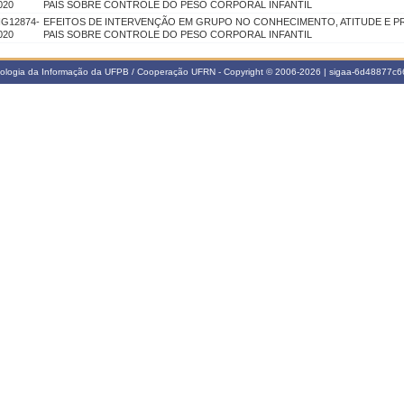
020
PAIS SOBRE CONTROLE DO PESO CORPORAL INFANTIL
IG12874-
EFEITOS DE INTERVENÇÃO EM GRUPO NO CONHECIMENTO, ATITUDE E PR
020
PAIS SOBRE CONTROLE DO PESO CORPORAL INFANTIL
nologia da Informação da UFPB / Cooperação UFRN - Copyright © 2006-2026 | sigaa-6d48877c66