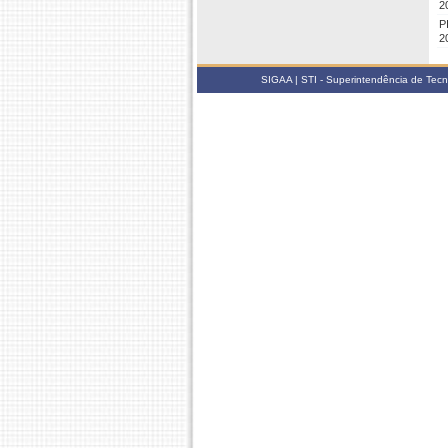
2
P
2
SIGAA | STI - Superintendência de Tec