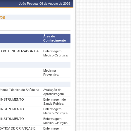
João Pessoa, 06 de Agosto de 2026
ÚDE
Área de
Conhecimento
O POTENCIALIZADOR DA
Enfermagem
Médico-Cirúrgica
Medicina
Preventiva
 Escola Técnica de Saúde da
Avaliação da
Aprendizagem
O INSTRUMENTO
Enfermagem de
R
Saúde Pública
O INSTRUMENTO
Enfermagem
R
Médico-Cirúrgica
O INSTRUMENTO
Enfermagem
R
Médico-Cirúrgica
ÁTICA DE CRIANÇAS E
Enfermagem