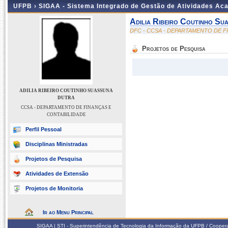
UFPB ›
SIGAA - Sistema Integrado de Gestão de Atividades Ac
Adilia Ribeiro Coutinho Su
DFC - CCSA - DEPARTAMENTO DE F
Projetos de Pesquisa
ADILIA RIBEIRO COUTINHO SUASSUNA
DUTRA
CCSA - DEPARTAMENTO DE FINANÇAS E
CONTABILIDADE
Perfil Pessoal
Disciplinas Ministradas
Projetos de Pesquisa
Atividades de Extensão
Projetos de Monitoria
Ir ao Menu Principal
SIGAA | STI - Superintendência de Tecnologia da Informação da UFPB / Coope