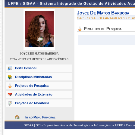
UFPB ›
SIGAA - Sistema Integrado de Gestão de Atividades Ac
Joyce De Matos Barbosa
DAC - CCTA - DEPARTAMENTO DE A
Projetos de Pesquisa
JOYCE DE MATOS BARBOSA
CCTA - DEPARTAMENTO DE ARTES CÊNICAS
Perfil Pessoal
Disciplinas Ministradas
Projetos de Pesquisa
Atividades de Extensão
Projetos de Monitoria
Ir ao Menu Principal
SIGAA | STI - Superintendência de Tecnologia da Informação da UFPB / Coope