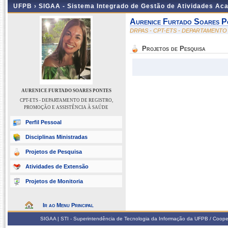
UFPB ›
SIGAA - Sistema Integrado de Gestão de Atividades Ac
Aurenice Furtado Soares P
DRPAS - CPT-ETS - DEPARTAMENTO
Projetos de Pesquisa
AURENICE FURTADO SOARES PONTES
CPT-ETS - DEPARTAMENTO DE REGISTRO,
PROMOÇÃO E ASSISTÊNCIA À SAÚDE
Perfil Pessoal
Disciplinas Ministradas
Projetos de Pesquisa
Atividades de Extensão
Projetos de Monitoria
Ir ao Menu Principal
SIGAA | STI - Superintendência de Tecnologia da Informação da UFPB / Coope