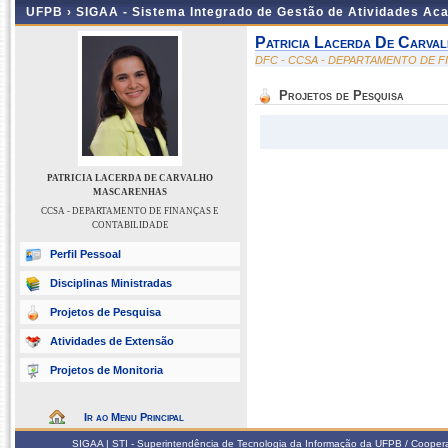
UFPB ›
SIGAA - Sistema Integrado de Gestão de Atividades Ac
Patricia Lacerda De Carva
DFC - CCSA - DEPARTAMENTO DE F
Projetos de Pesquisa
PATRICIA LACERDA DE CARVALHO
MASCARENHAS
CCSA - DEPARTAMENTO DE FINANÇAS E
CONTABILIDADE
Perfil Pessoal
Disciplinas Ministradas
Projetos de Pesquisa
Atividades de Extensão
Projetos de Monitoria
Ir ao Menu Principal
SIGAA | STI - Superintendência de Tecnologia da Informação da UFPB / Coope