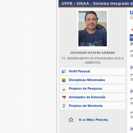
UFPB ›
SIGAA - Sistema Integrado 
G
D
P
2
P
GIVANILDO ALVES DE AZEREDO
2
CT - DEPARTAMENTO DE ENGENHARIA CIVIL E
AMBIENTAL
2
Perfil Pessoal
P
2
Disciplinas Ministradas
Projetos de Pesquisa
2
Atividades de Extensão
P
2
Projetos de Monitoria
P
2
Ir ao Menu Principal
2