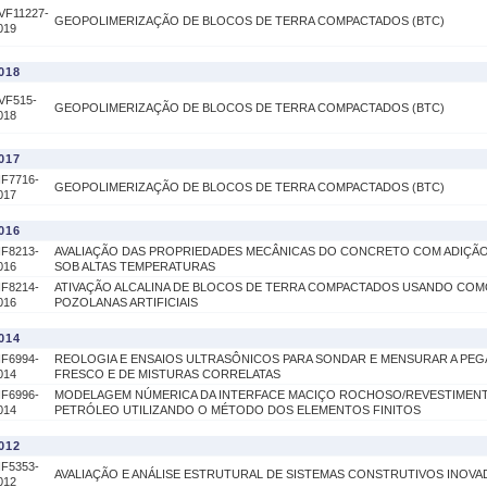
VF11227-
GEOPOLIMERIZAÇÃO DE BLOCOS DE TERRA COMPACTADOS (BTC)
019
018
VF515-
GEOPOLIMERIZAÇÃO DE BLOCOS DE TERRA COMPACTADOS (BTC)
018
017
IF7716-
GEOPOLIMERIZAÇÃO DE BLOCOS DE TERRA COMPACTADOS (BTC)
017
016
IF8213-
AVALIAÇÃO DAS PROPRIEDADES MECÂNICAS DO CONCRETO COM ADIÇÃ
016
SOB ALTAS TEMPERATURAS
IF8214-
ATIVAÇÃO ALCALINA DE BLOCOS DE TERRA COMPACTADOS USANDO CO
016
POZOLANAS ARTIFICIAIS
014
IF6994-
REOLOGIA E ENSAIOS ULTRASÔNICOS PARA SONDAR E MENSURAR A PE
014
FRESCO E DE MISTURAS CORRELATAS
IF6996-
MODELAGEM NÚMERICA DA INTERFACE MACIÇO ROCHOSO/REVESTIMEN
014
PETRÓLEO UTILIZANDO O MÉTODO DOS ELEMENTOS FINITOS
012
IF5353-
AVALIAÇÃO E ANÁLISE ESTRUTURAL DE SISTEMAS CONSTRUTIVOS INOV
012