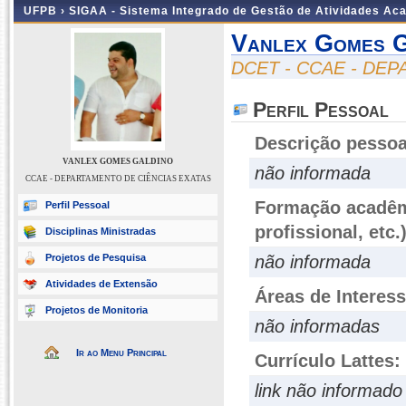
UFPB ›
SIGAA - Sistema Integrado de Gestão de Atividades Ac
Vanlex Gomes G
DCET - CCAE - DE
Perfil Pessoal
Descrição pessoa
VANLEX GOMES GALDINO
não informada
CCAE - DEPARTAMENTO DE CIÊNCIAS EXATAS
Formação acadêmi
Perfil Pessoal
profissional, etc.
Disciplinas Ministradas
Projetos de Pesquisa
não informada
Atividades de Extensão
Áreas de Interes
Projetos de Monitoria
não informadas
Ir ao Menu Principal
Currículo Lattes:
link não informado