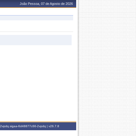
João Pessoa, 07 de Agosto de 2026
6-2vpdq.sigaa-6d48877c66-2vpdq |
v26.7.8