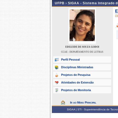
UFPB ›
SIGAA - Sistema Integrado 
E
D
EDILEIDE DE SOUZA GODOI
CCAE - DEPARTAMENTO DE LETRAS
Perfil Pessoal
Disciplinas Ministradas
Projetos de Pesquisa
Atividades de Extensão
Projetos de Monitoria
Ir ao Menu Principal
SIGAA | STI - Superintendência de Tecn