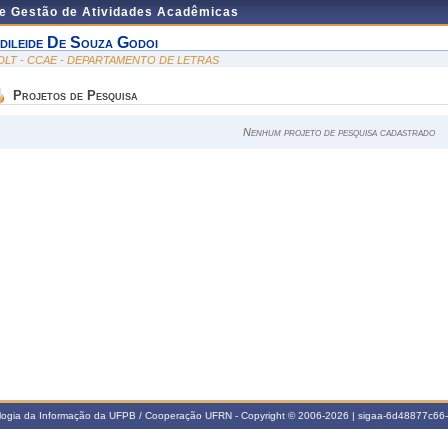
de Gestão de Atividades Acadêmicas
dileide De Souza Godoi
DLT - CCAE - DEPARTAMENTO DE LETRAS
Projetos de Pesquisa
Nenhum projeto de pesquisa cadastrado
ologia da Informação da UFPB / Cooperação UFRN - Copyright © 2006-2026 | sigaa-6d48877c6