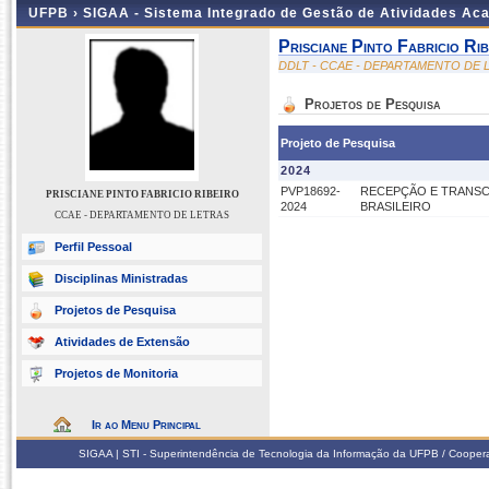
UFPB ›
SIGAA - Sistema Integrado de Gestão de Atividades Ac
Prisciane Pinto Fabricio Rib
DDLT - CCAE - DEPARTAMENTO DE 
Projetos de Pesquisa
Projeto de Pesquisa
2024
PVP18692-
RECEPÇÃO E TRANSC
PRISCIANE PINTO FABRICIO RIBEIRO
2024
BRASILEIRO
CCAE - DEPARTAMENTO DE LETRAS
Perfil Pessoal
Disciplinas Ministradas
Projetos de Pesquisa
Atividades de Extensão
Projetos de Monitoria
Ir ao Menu Principal
SIGAA | STI - Superintendência de Tecnologia da Informação da UFPB / Coope