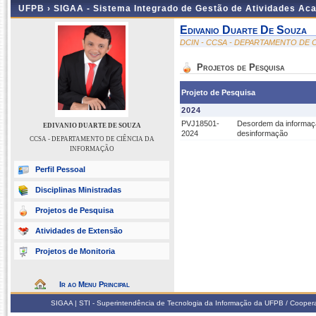
UFPB ›
SIGAA - Sistema Integrado de Gestão de Atividades Ac
Edivanio Duarte De Souza
DCIN - CCSA - DEPARTAMENTO DE 
Projetos de Pesquisa
Projeto de Pesquisa
2024
PVJ18501-
Desordem da informaçã
EDIVANIO DUARTE DE SOUZA
2024
desinformação
CCSA - DEPARTAMENTO DE CIÊNCIA DA
INFORMAÇÃO
Perfil Pessoal
Disciplinas Ministradas
Projetos de Pesquisa
Atividades de Extensão
Projetos de Monitoria
Ir ao Menu Principal
SIGAA | STI - Superintendência de Tecnologia da Informação da UFPB / Coope