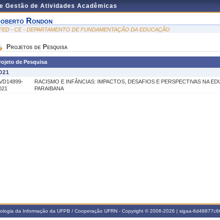
de Gestão de Atividades Acadêmicas
oberto Rondon
FED - CE - DEPARTAMENTO DE FUNDAMENTAÇÃO DA EDUCAÇÃO
Projetos de Pesquisa
rojeto de Pesquisa
021
VD14899-
RACISMO E INFÂNCIAS: IMPACTOS, DESAFIOS E PERSPECTIVAS NA E
021
PARAIBANA
nologia da Informação da UFPB / Cooperação UFRN - Copyright © 2006-2026 | sigaa-6d48877c66