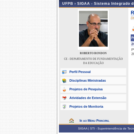
UFPB ›
SIGAA - Sistema Integrado 
R
D
P
2
P
ROBERTO RONDON
2
CE - DEPARTAMENTO DE FUNDAMENTAÇÃO
DA EDUCAÇÃO
Perfil Pessoal
Disciplinas Ministradas
Projetos de Pesquisa
Atividades de Extensão
Projetos de Monitoria
Ir ao Menu Principal
SIGAA | STI - Superintendência de Tec