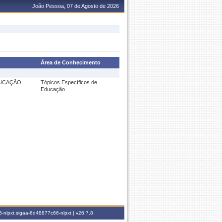
João Pessoa, 07 de Agosto de 2026
Área de Conhecimento
DUCAÇÃO
Tópicos Específicos de
Educação
-nlpxt.sigaa-6d48877c66-nlpxt |
v26.7.8