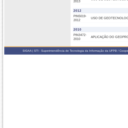
2013
2012
PIN5019-
USO DE GEOTECNOLOG
2012
2010
PIN3472-
APLICAÇÃO DO GEOPR
2010
SIGAA | STI - Superintendência de Tecnologia da Informação da UFPB / Coope