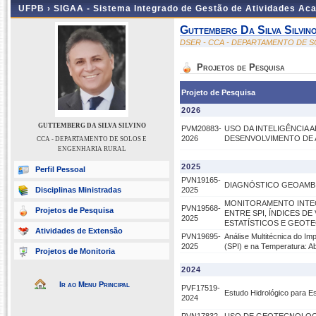
UFPB ›
SIGAA - Sistema Integrado de Gestão de Atividades Ac
Guttemberg Da Silva Silvin
DSER - CCA - DEPARTAMENTO DE 
Projetos de Pesquisa
Projeto de Pesquisa
2026
GUTTEMBERG DA SILVA SILVINO
PVM20883-
USO DA INTELIGÊNCIA A
2026
DESENVOLVIMENTO DE A
CCA - DEPARTAMENTO DE SOLOS E
ENGENHARIA RURAL
2025
Perfil Pessoal
PVN19165-
DIAGNÓSTICO GEOAMBI
Disciplinas Ministradas
2025
MONITORAMENTO INTEG
PVN19568-
Projetos de Pesquisa
ENTRE SPI, ÍNDICES D
2025
ESTATÍSTICOS E GEOT
Atividades de Extensão
PVN19695-
Análise Multitécnica do I
2025
(SPI) e na Temperatura: 
Projetos de Monitoria
2024
Ir ao Menu Principal
PVF17519-
Estudo Hidrológico para E
2024