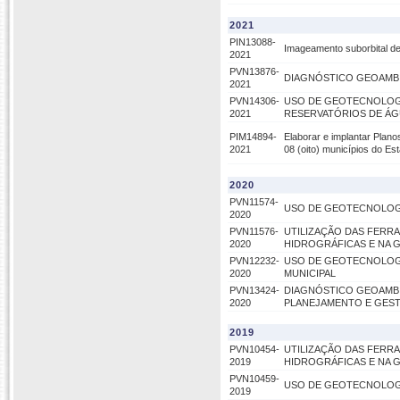
2021
PIN13088-
Imageamento suborbital de
2021
PVN13876-
DIAGNÓSTICO GEOAMBI
2021
PVN14306-
USO DE GEOTECNOLOGI
2021
RESERVATÓRIOS DE Á
PIM14894-
Elaborar e implantar Plan
2021
08 (oito) municípios do Es
2020
PVN11574-
USO DE GEOTECNOLOGI
2020
PVN11576-
UTILIZAÇÃO DAS FERR
2020
HIDROGRÁFICAS E NA 
PVN12232-
USO DE GEOTECNOLOGI
2020
MUNICIPAL
PVN13424-
DIAGNÓSTICO GEOAMBI
2020
PLANEJAMENTO E GEST
2019
PVN10454-
UTILIZAÇÃO DAS FERR
2019
HIDROGRÁFICAS E NA 
PVN10459-
USO DE GEOTECNOLOGI
2019