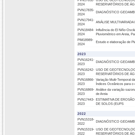
PVN17832-
USO DE GEOTECNOLOGI
2024
RESERVATÓRIOS DE Á
PVN17835-
DIAGNÓSTICO GEOAMBI
2024
PVN17941-
ANÁLISE MULTIVARIADA 
2024
PVN18484-
Influência do El Niño-Osc
2024
Pluviométrico em Areia, Pa
PIM18989-
Estudo e elaboração de P
2024
2023
PVN16241-
DIAGNÓSTICO GEOAMBI
2023
PVN16242-
USO DE GEOTECNOLOGI
2023
RESERVATÓRIOS DE Á
PVN16866-
Variação Multi-Temporal d
2023
Índices Oceânicos para o 
PVN16869-
Análise da variação sazona
2023
de Areia
PVN17443-
ESTIMATIVA DE EROSÃO
2023
DE SOLOS (EUPS
2022
PVN15318-
DIAGNÓSTICO GEOAMBI
2022
PVN15319-
USO DE GEOTECNOLOGI
2022
RESERVATÓRIOS DE Á