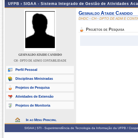
UFPB ›
SIGAA - Sistema Integrado de Gestão de Atividades Ac
Gesinaldo Ataide Candido
DHDC - CH - DPTO DE ADM E CONT
Projetos de Pesquisa
GESINALDO ATAIDE CANDIDO
CH - DPTO DE ADM E CONTABILIDADE
Perfil Pessoal
Disciplinas Ministradas
Projetos de Pesquisa
Atividades de Extensão
Projetos de Monitoria
Ir ao Menu Principal
SIGAA | STI - Superintendência de Tecnologia da Informação da UFPB / Coope