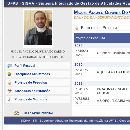
UFPB ›
SIGAA - Sistema Integrado de Gestão de Atividades Ac
Miguel Angelo Oliveira Do
DFIL - CCHLA - DEPARTAMENTO DE 
Projetos de Pesquisa
Projeto de Pesquisa
2023
PIB16561-
MIGUEL ANGELO OLIVEIRA DO CARMO
O Pensar Filosófico: en
2023
CCHLA - DEPARTAMENTO DE FILOSOFIA
2020
Perfil Pessoal
PVB12756-
A QUESTÃO DA FILO
Disciplinas Ministradas
2020
Projetos de Pesquisa
2019
PIB11085-
PARA UMA GENEALOG
Atividades de Extensão
2019
FOUCAULT
PVB13061-
Projetos de Monitoria
A BIOPOLÍTICA EM M
2019
Ir ao Menu Principal
SIGAA | STI - Superintendência de Tecnologia da Informação da UFPB / Coope