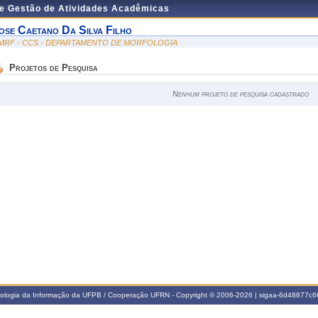
de Gestão de Atividades Acadêmicas
ose Caetano Da Silva Filho
MRF - CCS - DEPARTAMENTO DE MORFOLOGIA
Projetos de Pesquisa
Nenhum projeto de pesquisa cadastrado
nologia da Informação da UFPB / Cooperação UFRN - Copyright © 2006-2026 | sigaa-6d48877c66