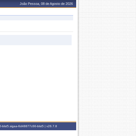
João Pessoa, 08 de Agosto de 2026
-blst5.sigaa-6d48877c66-blst5 |
v26.7.8