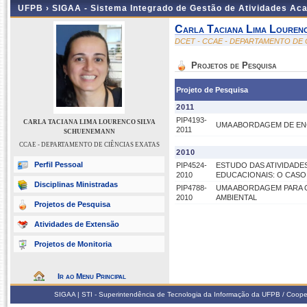
UFPB ›
SIGAA - Sistema Integrado de Gestão de Atividades Ac
Carla Taciana Lima Louren
DCET - CCAE - DEPARTAMENTO DE 
Projetos de Pesquisa
Projeto de Pesquisa
2011
PIP4193-
CARLA TACIANA LIMA LOURENCO SILVA
UMA ABORDAGEM DE EN
2011
SCHUENEMANN
CCAE - DEPARTAMENTO DE CIÊNCIAS EXATAS
2010
Perfil Pessoal
PIP4524-
ESTUDO DAS ATIVIDADE
2010
EDUCACIONAIS: O CAS
Disciplinas Ministradas
PIP4788-
UMA ABORDAGEM PARA 
2010
AMBIENTAL
Projetos de Pesquisa
Atividades de Extensão
Projetos de Monitoria
Ir ao Menu Principal
SIGAA | STI - Superintendência de Tecnologia da Informação da UFPB / Coope