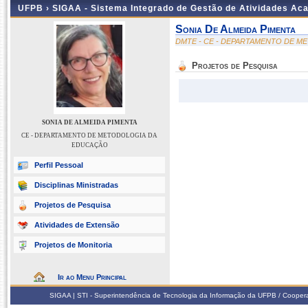
UFPB ›
SIGAA - Sistema Integrado de Gestão de Atividades Ac
Sonia De Almeida Pimenta
DMTE - CE - DEPARTAMENTO DE 
Projetos de Pesquisa
SONIA DE ALMEIDA PIMENTA
CE - DEPARTAMENTO DE METODOLOGIA DA
EDUCAÇÃO
Perfil Pessoal
Disciplinas Ministradas
Projetos de Pesquisa
Atividades de Extensão
Projetos de Monitoria
Ir ao Menu Principal
SIGAA | STI - Superintendência de Tecnologia da Informação da UFPB / Coope