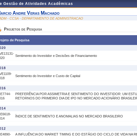
de Gestão de Atividades Acadêmicas
arcio Andre Veras Machado
ADM - CCSA - DEPARTAMENTO DE ADMINISTRACAO
Projetos de Pesquisa
rojeto de Pesquisa
020
VE13131-
Sentimento do Investidor e Decisões de Financiamento
020
018
VE1109-
Sentimento do Investidor e Custo de Capital
018
016
IE7744-
PREFERÊNCIA POR ASSIMETRIA E SENTIMENTO DO INVESTIDOR: UM EST
016
RETORNOS DO PRIMEIRO DIA DE IPO NO MERCADO ACIONÁRIO BRASILEI
014
IE6618-
ÍNDICE DE SENTIMENTO E ANOMALIAS NO MERCADO BRASILEIRO
014
012
IE4890-
A INFLUÊNCIA DO MARKET TIMING E DO ESTÁGIO DO CICLO DE VIDA NA R