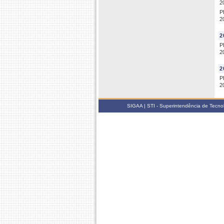
2
P
2
2
P
2
2
P
2
SIGAA | STI - Superintendência de Tecn