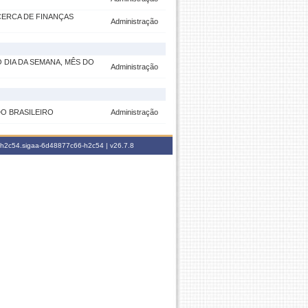
CERCA DE FINANÇAS
Administração
 DIA DA SEMANA, MÊS DO
Administração
O BRASILEIRO
Administração
6-h2c54.sigaa-6d48877c66-h2c54 |
v26.7.8