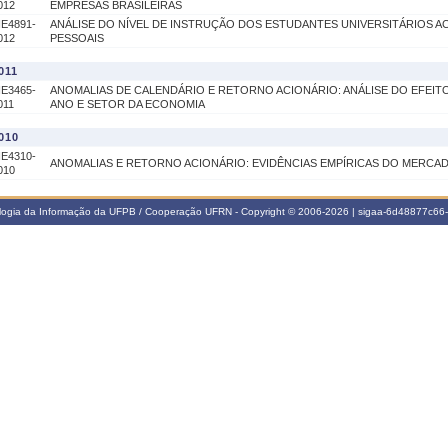
012
EMPRESAS BRASILEIRAS
IE4891-
ANÁLISE DO NÍVEL DE INSTRUÇÃO DOS ESTUDANTES UNIVERSITÁRIOS A
012
PESSOAIS
011
IE3465-
ANOMALIAS DE CALENDÁRIO E RETORNO ACIONÁRIO: ANÁLISE DO EFEITO
011
ANO E SETOR DA ECONOMIA
010
IE4310-
ANOMALIAS E RETORNO ACIONÁRIO: EVIDÊNCIAS EMPÍRICAS DO MERCAD
010
ologia da Informação da UFPB / Cooperação UFRN - Copyright © 2006-2026 | sigaa-6d48877c6