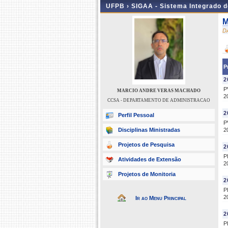
UFPB ›
SIGAA - Sistema Integrado 
M
D
P
2
P
MARCIO ANDRE VERAS MACHADO
2
CCSA - DEPARTAMENTO DE ADMINISTRACAO
2
Perfil Pessoal
P
Disciplinas Ministradas
2
Projetos de Pesquisa
2
P
Atividades de Extensão
2
Projetos de Monitoria
2
P
2
Ir ao Menu Principal
2
P